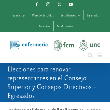
Saltar
Facebook
Instagram
X
YouTube
al
contenido
Ingresantes
Plan de Estudios
Estudiantes
Egresados
Docentes
Nodocentes
Elecciones para renovar
representantes en el Consejo
Superior y Consejos Directivos –
Egresados
Los días
15 y 16 de mayo, de 8 a 18 horas
, se llevarán a