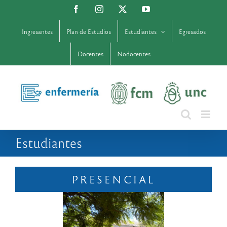
Saltar
Facebook
Instagram
X
YouTube
al
contenido
Ingresantes
Plan de Estudios
Estudiantes
Egresados
Docentes
Nodocentes
Estudiantes
PRESENCIAL