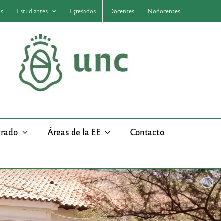
os
Estudiantes
Egresados
Docentes
Nodocentes
grado
Áreas de la EE
Contacto