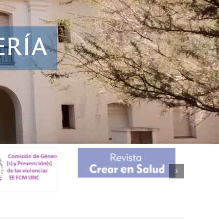
E
R
Í
A