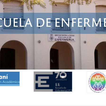
C
U
E
L
A
D
E
E
N
F
E
R
M