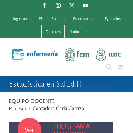
Saltar
Facebook
Instagram
X
YouTube
al
contenido
Ingresantes
Plan de Estudios
Estudiantes
Egresados
Docentes
Nodocentes
Estadística en Salud II
EQUIPO DOCENTE
Profesora:
Contadora Carla Carrizo