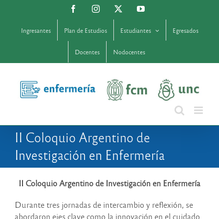
Saltar
Facebook
Instagram
X
YouTube
al
contenido
Ingresantes
Plan de Estudios
Estudiantes
Egresados
Docentes
Nodocentes
II Coloquio Argentino de
Investigación en Enfermería
II Coloquio Argentino de Investigación en Enfermería
Durante tres jornadas de intercambio y reflexión, se
abordaron ejes clave como la innovación en el cuidado