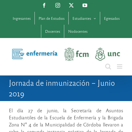
Saltar
Facebook
Instagram
X
YouTube
al
contenido
Ingresantes
Plan de Estudios
Estudiantes
Egresados
Docentes
Nodocentes
Jornada de inmunización – Junio
2019
El día 27 de junio, la Secretaría de Asuntos
Estudiantiles de la Escuela de Enfermería y la Brigada
Zona N° 4 de la Municipalidad de Córdoba llevaron a
cabo la segunda instancia práctica de la Jornada de