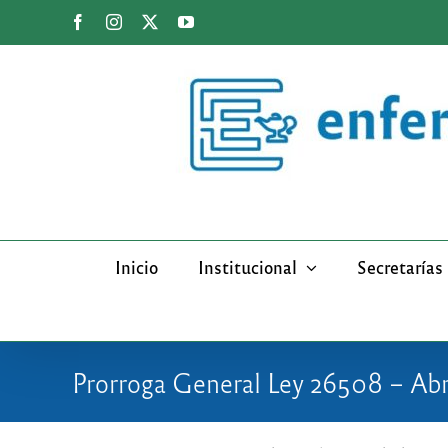
Saltar
Facebook
Instagram
X
YouTube
al
contenido
Inicio
Institucional
Secretarías
Prorroga General Ley 26508 – Abr