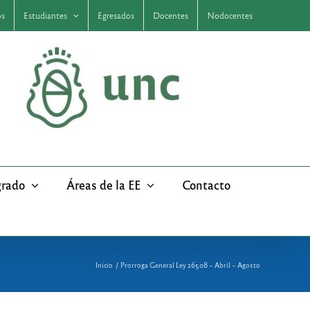
os
Estudiantes
Egresados
Docentes
Nodocentes
grado
Áreas de la EE
Contacto
Inicio
Prorroga General Ley 26508 – Abril – Agosto