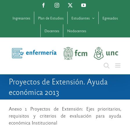
Saltar
Facebook
Instagram
X
YouTube
al
contenido
Ingresantes
Plan de Estudios
Estudiantes
Egresados
Docentes
Nodocentes
Proyectos de Extensión. Ayuda
económica 2013
Anexo 1 Proyectos de Extensión: Ejes prioritarios,
requisitos y criterios de evaluación para ayuda
económica Institucional