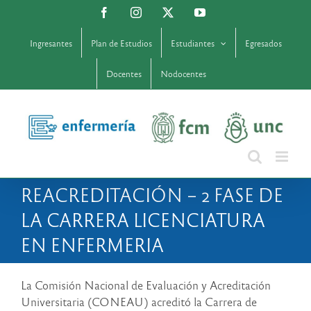
Saltar
Facebook
Instagram
X
YouTube
al
contenido
Ingresantes
Plan de Estudios
Estudiantes
Egresados
Docentes
Nodocentes
REACREDITACIÓN – 2 FASE DE
LA CARRERA LICENCIATURA
EN ENFERMERIA
La Comisión Nacional de Evaluación y Acreditación
Universitaria (CONEAU) acreditó la Carrera de