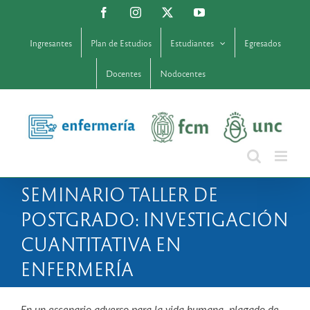
Saltar
Facebook
Instagram
X
YouTube
al
contenido
Ingresantes
Plan de Estudios
Estudiantes
Egresados
Docentes
Nodocentes
SEMINARIO TALLER DE
POSTGRADO: INVESTIGACIÓN
CUANTITATIVA EN
ENFERMERÍA