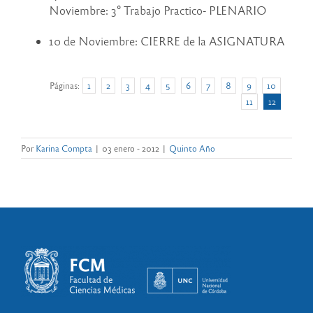
Noviembre: 3° Trabajo Practico- PLENARIO
10 de Noviembre: CIERRE de la ASIGNATURA
Páginas:
1
2
3
4
5
6
7
8
9
10
11
12
Por
Karina Compta
|
03 enero - 2012
|
Quinto Año