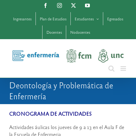
Saltar
Facebook
Instagram
X
YouTube
al
contenido
Ingresantes
Plan de Estudios
Estudiantes
Egresados
Docentes
Nodocentes
Deontología y Problemática de
Enfermería
CRONOGRAMA DE ACTIVIDADES
Actividades áulicas los jueves de 9 a 13 en el Aula F de
la Escuela de Enfermeria