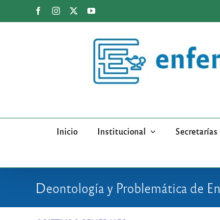
Saltar
Facebook
Instagram
X
YouTube
al
contenido
Inicio
Institucional
Secretarías
Deontología y Problemática de E