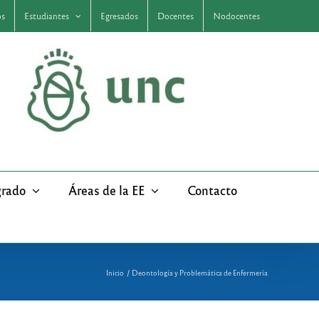
os
Estudiantes
Egresados
Docentes
Nodocentes
grado
Áreas de la EE
Contacto
Inicio
Deontología y Problemática de Enfermería