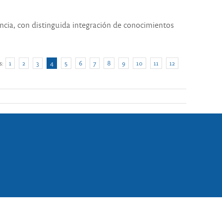
ncia, con distinguida integración de conocimientos
s:
1
2
3
4
5
6
7
8
9
10
11
12